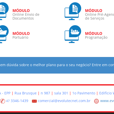
Online Envio de
Online Pré-Age
Documentos
de Serviços
Portuário
Programação
 em dúvida sobre o melhor plano para o seu negócio? Entre em con
 - EPP
Rua Brusque
n 987
sala 301
1o Pavimento
Edifício
3346-1439
comercial@evolutecnet.com.br
www.evo
47