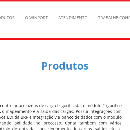
ODUTOS
O WINPORT
ATENDIMENTO
TRABALHE CON
Produtos
ontrolar armazéns de carga frigorificada, o módulo Frigorífico
, o mapeamento e a saída das cargas. Possui integrações com
vos EDI da BRF e integração via banco de dados com o módulo
onando agilidade no processo. Conta também com vários
ntrole de entradas, posicionamento de cargas, saldos etc., e