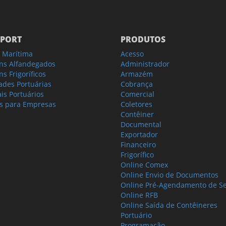
PORT
PRODUTOS
 Marítima
Acesso
ns Alfandegados
Administrador
s Frigoríficos
Armazém
ades Portuárias
Cobrança
is Portuários
Comercial
s para Empresas
Coletores
Contêiner
Documental
Exportador
Financeiro
Frigorífico
Online Comex
Online Envio de Documentos
Online Pré-Agendamento de Se
Online RFB
Online Saída de Contêineres
Portuário
Programação