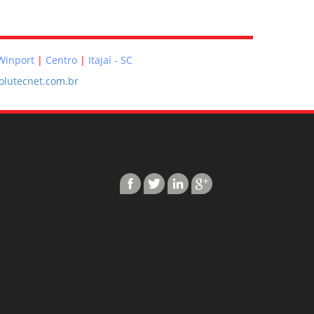
 Winport
Centro
Itajaí - SC
lutecnet.com.br