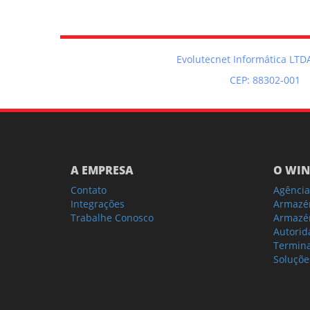
Evolutecnet Informática LTDA
CEP: 88302-001
A EMPRESA
O WIN
Contato
Agência
Integrações
Armazé
Trabalhe Conosco
Armazén
Autorid
Termina
Soluçõe