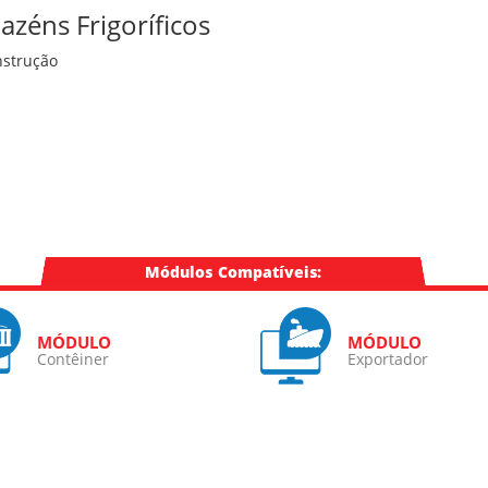
zéns Frigoríficos
strução
Módulos Compatíveis:
Contêiner
Exportador