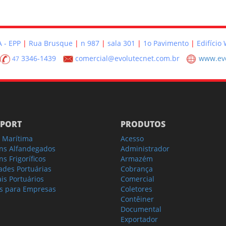
 - EPP
Rua Brusque
n 987
sala 301
1o Pavimento
Edifício
3346-1439
comercial@evolutecnet.com.br
www.evo
47
PORT
PRODUTOS
 Marítima
Acesso
ns Alfandegados
Administrador
s Frigoríficos
Armazém
ades Portuárias
Cobrança
is Portuários
Comercial
s para Empresas
Coletores
Contêiner
Documental
Exportador